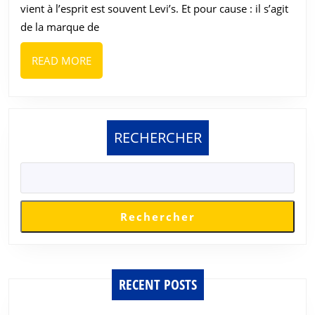
vient à l’esprit est souvent Levi’s. Et pour cause : il s’agit
:
de la marque de
10
marques
READ
READ MORE
de
MORE
denim
alternatives
RECHERCHER
à
Levi’s
Rechercher
RECENT POSTS