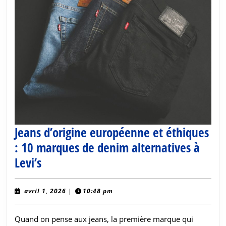
Jeans d’origine européenne et éthiques
: 10 marques de denim alternatives à
Jeans
Levi’s
d’origine
européenne
avril
avril 1, 2026
|
10:48 pm
1,
et
2026
Quand on pense aux jeans, la première marque qui
éthiques