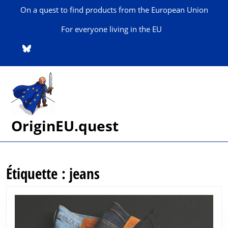
Skip
On a quest to find products from the European Union
to
content
For everyone living in the EU
Skip
to
content
OriginEU.quest
Étiquette :
jeans