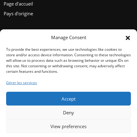
Page d'accueil
Pays d'origine
Manage Consent
Languages
To provide the best experiences, we use technologies like cookies to
store and/or access device information. Consenting to these technologies
will allow us to process data such as browsing behavior or unique IDs on
this site. Not consenting or withdrawing consent, may adversely affect
certain features and functions.
English
Gérer les services
Français
Español
Accept
Deutsch
Deny
Thank you for visiting. You
View preferences
can now buy us some coffee
Affiliate Review WordPress Theme
OriginEU.quest
& donuts!